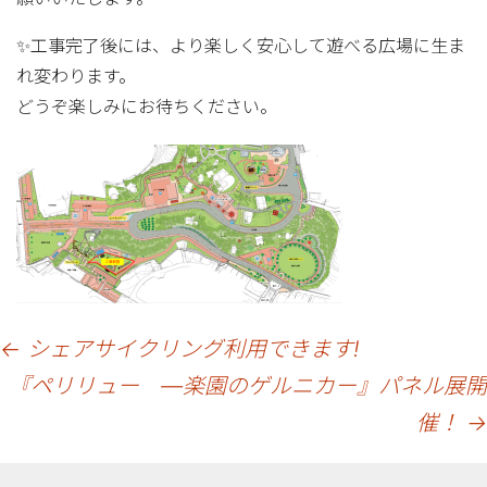
✨工事完了後には、より楽しく安心して遊べる広場に生ま
れ変わります。
どうぞ楽しみにお待ちください。
投
←
シェアサイクリング利用できます!
『ペリリュー ―楽園のゲルニカー』パネル展開
稿
催！
→
ナ