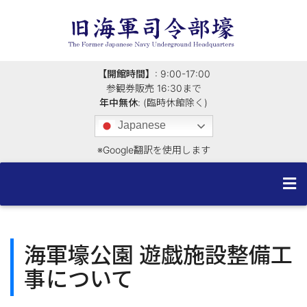
【開館時間】
: 9:00-17:00
参観券販売 16:30まで
年中無休
: (臨時休館除く)
Japanese
※Google翻訳を使用します
コ
ン
テ
海軍壕公園 遊戯施設整備工
ン
事について
ツ
へ