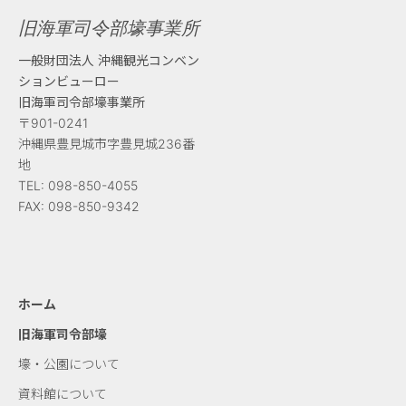
ビ
旧海軍司令部壕事業所
ゲ
一般財団法人 沖縄観光コンベン
ー
ションビューロー
旧海軍司令部壕事業所
シ
〒901-0241
沖縄県豊見城市字豊見城236番
ョ
地
TEL:
098-850-4055
ン
FAX:
098-850-9342
ホーム
旧海軍司令部壕
壕・公園について
資料館について