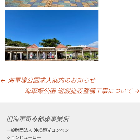
投
←
海軍壕公園求人案内のお知らせ
海軍壕公園 遊戯施設整備工事について
→
稿
ナ
ビ
旧海軍司令部壕事業所
一般財団法人 沖縄観光コンベン
ゲ
ションビューロー