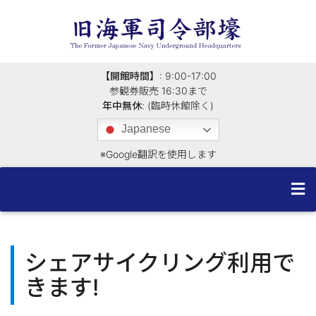
【開館時間】
: 9:00-17:00
参観券販売 16:30まで
年中無休
: (臨時休館除く)
Japanese
※Google翻訳を使用します
コ
ン
テ
シェアサイクリング利用で
ン
きます!
ツ
へ