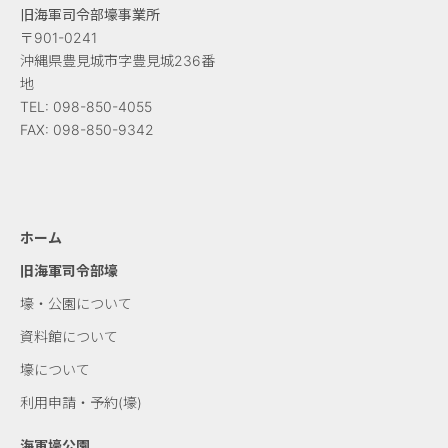
旧海軍司令部壕事業所
ー
〒901-0241
シ
沖縄県豊見城市字豊見城236番
地
ョ
TEL:
098-850-4055
FAX:
098-850-9342
ン
ホーム
旧海軍司令部壕
壕・公園について
資料館について
壕について
利用申請・予約(壕)
海軍壕公園